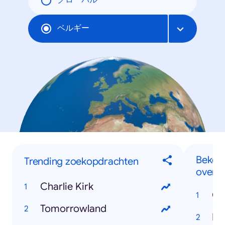
グローバル
ベルギー
Bekend
Trending zoekopdrachten
overl
Charlie Kirk
Ch
Tomorrowland
Em