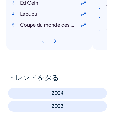
Ed Gein
We
Labubu
Di
Coupe du monde des clubs
Oz
トレンドを探る
2024
2023