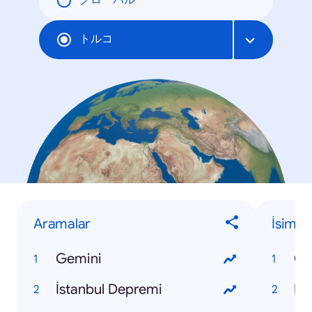
グローバル
トルコ
Aramalar
İsimle
Gemini
Os
İstanbul Depremi
Fa