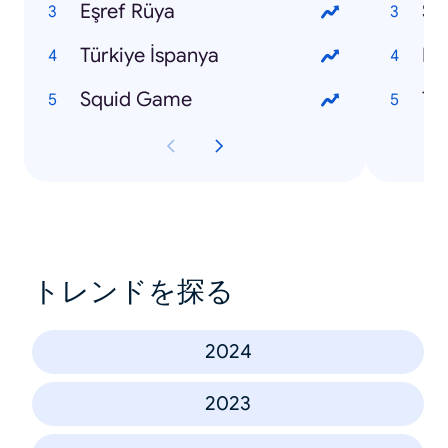
Eşref Rüya
Sa
Türkiye İspanya
Le
Squid Game
Ta
トレンドを探る
2024
2023