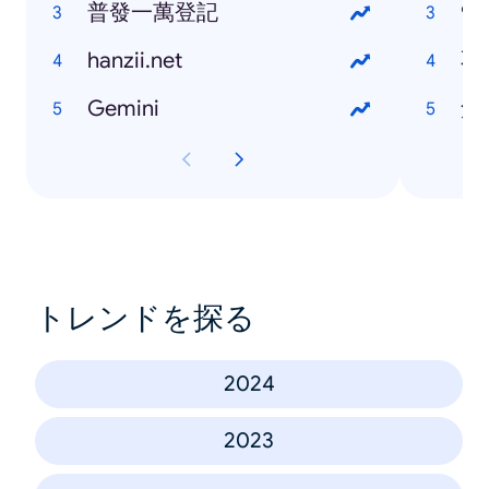
普發一萬登記
9
hanzii.net
不
Gemini
角
トレンドを探る
2024
2023