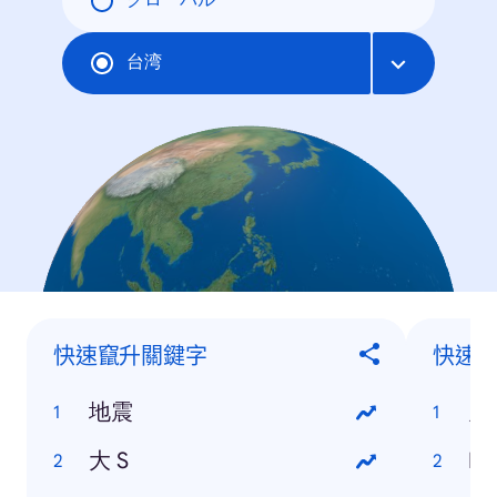
グローバル
台湾
快速竄升關鍵字
快速
地震
鬼
大 S
F1