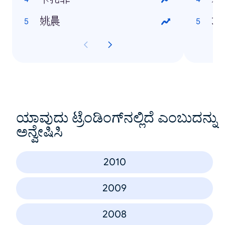
姚晨
功
ಯಾವುದು ಟ್ರೆಂಡಿಂಗ್‌ನಲ್ಲಿದೆ ಎಂಬುದನ್ನು
ಅನ್ವೇಷಿಸಿ
2010
2009
2008