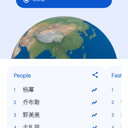
People
Fastes
杨幂
日
乔布斯
裸
郭美美
折
卡扎菲
利