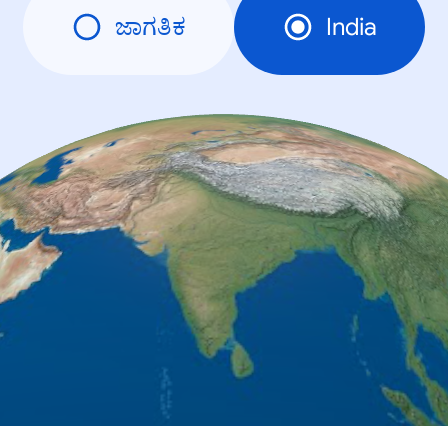
ಜಾಗತಿಕ
India