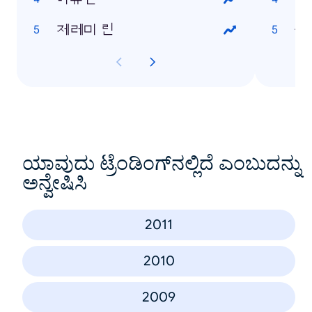
제레미 린
옵
ಯಾವುದು ಟ್ರೆಂಡಿಂಗ್‌ನಲ್ಲಿದೆ ಎಂಬುದನ್ನು
ಅನ್ವೇಷಿಸಿ
2011
2010
2009