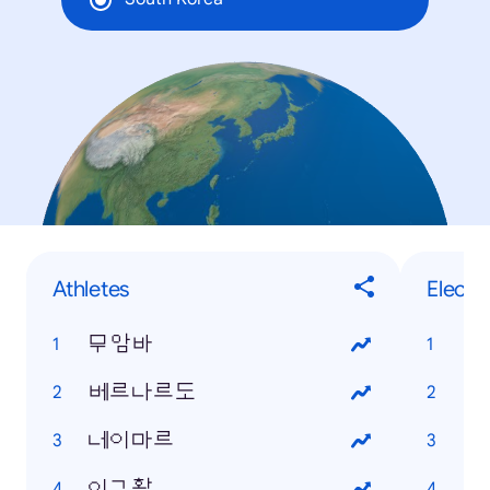
Athletes
Electr
무암바
갤
베르나르도
갤
네이마르
갤
이규환
갤럭