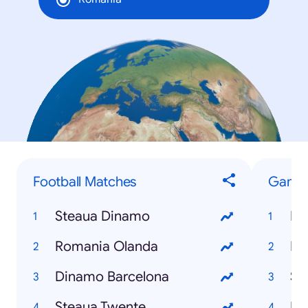
Football Matches
Game
Steaua Dinamo
Fe
Romania Olanda
Fo
Dinamo Barcelona
Si
Steaua Twente
Em