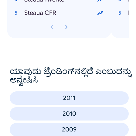
Steaua CFR
Ha
ಯಾವುದು ಟ್ರೆಂಡಿಂಗ್‌ನಲ್ಲಿದೆ ಎಂಬುದನ್ನು
ಅನ್ವೇಷಿಸಿ
2011
2010
2009