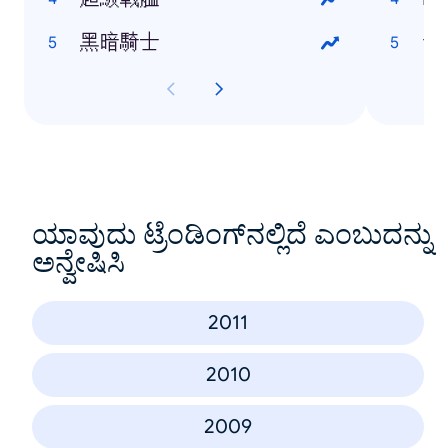
黑暗騎士
台
ಯಾವುದು ಟ್ರೆಂಡಿಂಗ್‌ನಲ್ಲಿದೆ ಎಂಬುದನ್ನು
ಅನ್ವೇಷಿಸಿ
2011
2010
2009