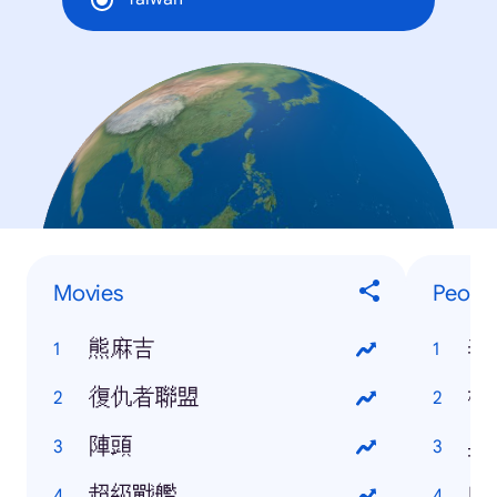
Movies
Peopl
熊麻吉
李
復仇者聯盟
林
陣頭
吳
超級戰艦
Ma