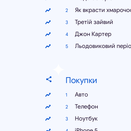
Як вкрасти хмарочо
Третій зайвий
Джон Картер
Льодовиковий періо
Покупки
Авто
Телефон
Ноутбук
iPhone 5