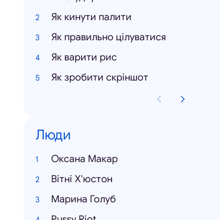
Як кинути палити
Як правильно цілуватися
Як варити рис
Як зробити скріншот
Люди
Оксана Макар
Вітні Х'юстон
Марина Голуб
Pussy Riot