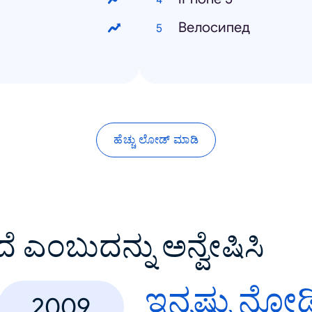
Велосипед
ಹೆಚ್ಚು ಲೋಡ್ ಮಾಡಿ
ದೆ ಎಂಬುದನ್ನು ಅನ್ವೇಷಿಸಿ
ಇನ್ನಷ್ಟು ನೋಡ
2009