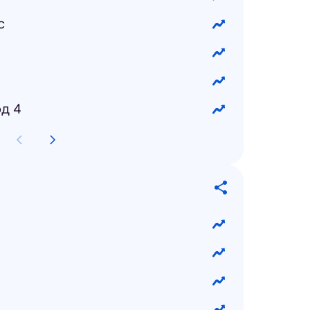
с
д 4