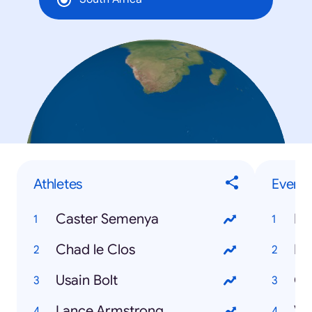
Athletes
Events
Caster Semenya
Hu
Chad le Clos
Eu
Usain Bolt
Ol
Lance Armstrong
Ve