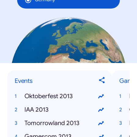
Events
Game
Oktoberfest 2013
FI
IAA 2013
Cu
Tomorrowland 2013
Bat
Gamescom 2013
GT