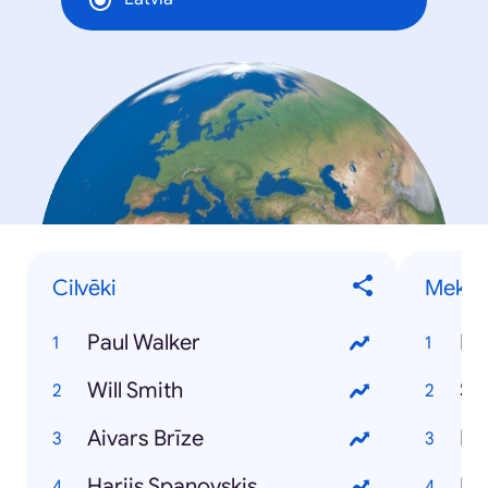
Cilvēki
Meklē
Paul Walker
Pa
Will Smith
St
Aivars Brīze
Dz
Harijs Spanovskis
Rī