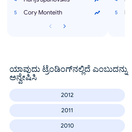
Cory Monteith
Ma
ಯಾವುದು ಟ್ರೆಂಡಿಂಗ್‌ನಲ್ಲಿದೆ ಎಂಬುದನ್ನು
ಅನ್ವೇಷಿಸಿ
2012
2011
2010