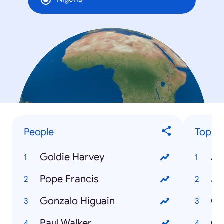
People
Top Tr
Goldie Harvey
AS
Pope Francis
JA
Gonzalo Higuain
Go
Paul Walker
Co