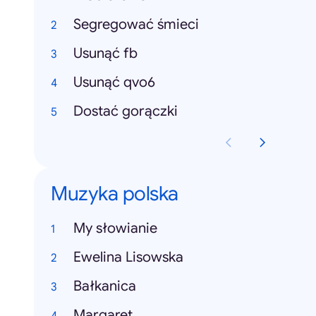
Segregować śmieci
Usunąć fb
Usunąć qvo6
Dostać gorączki
Muzyka polska
My słowianie
Ewelina Lisowska
Bałkanica
Margaret