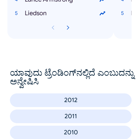
Liedson
Bl
ಯಾವುದು ಟ್ರೆಂಡಿಂಗ್‌ನಲ್ಲಿದೆ ಎಂಬುದನ್ನು
ಅನ್ವೇಷಿಸಿ
2012
2011
2010