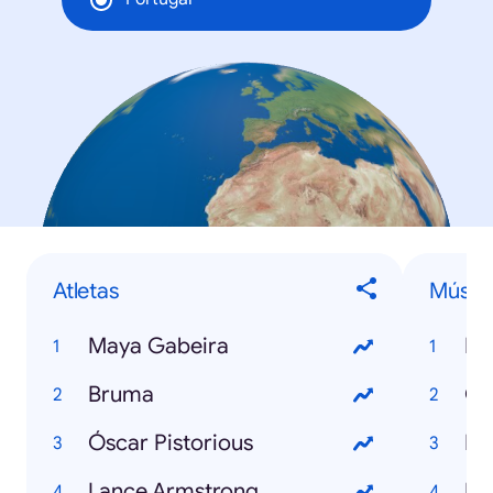
Atletas
Músic
Maya Gabeira
Ha
Bruma
Ga
Óscar Pistorious
I l
Lance Armstrong
Di