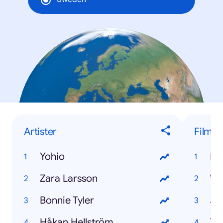
Artister
Film
Yohio
Dj
Zara Larsson
Wo
Bonnie Tyler
Jo
Håkan Hellström
Th