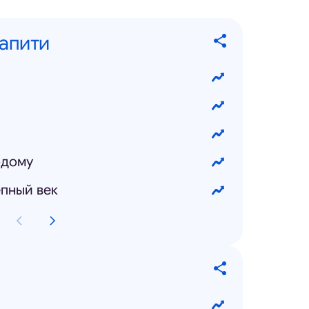
запити
одому
пный век