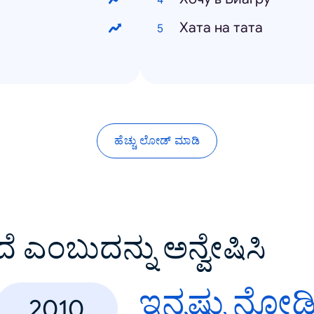
Хата на тата
ಹೆಚ್ಚು ಲೋಡ್ ಮಾಡಿ
ದೆ ಎಂಬುದನ್ನು ಅನ್ವೇಷಿಸಿ
ಇನ್ನಷ್ಟು ನೋಡ
2010