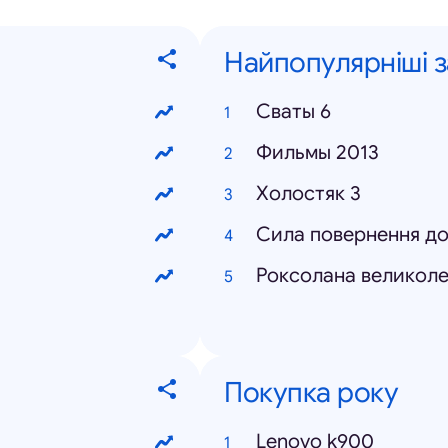
Найпопулярніші 
Сваты 6
Фильмы 2013
Холостяк 3
Сила повернення д
Роксолана великоле
Покупка року
Lenovo k900