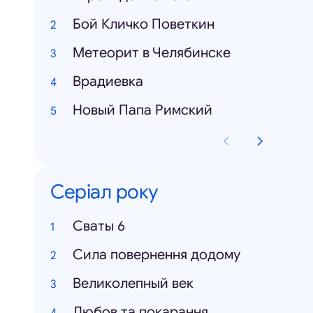
Бой Кличко Поветкин
Метеорит в Челябинске
Врадиевка
Новый Папа Римский
Серіал року
Cваты 6
Сила повернення додому
Великолепный век
Любов та покарання