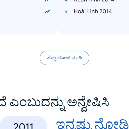
Hoài Linh 2014
ಹೆಚ್ಚು ಲೋಡ್ ಮಾಡಿ
ದೆ ಎಂಬುದನ್ನು ಅನ್ವೇಷಿಸಿ
ಇನ್ನಷ್ಟು ನೋಡ
2011