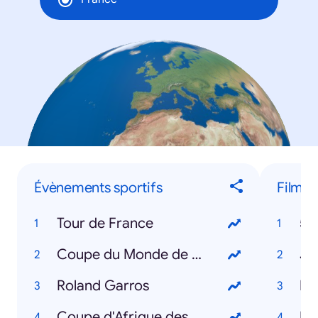
Évènements sportifs
Films
Tour de France
50
Coupe du Monde de Rugby
Ju
Roland Garros
Fa
Coupe d'Afrique des nations
Ma