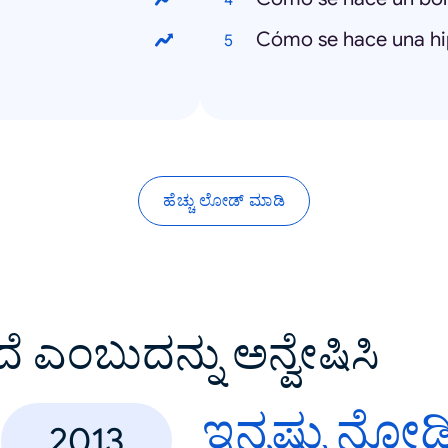
Cómo se hace una hi
ಹೆಚ್ಚು ಲೋಡ್ ಮಾಡಿ
ದೆ ಎಂಬುದನ್ನು ಅನ್ವೇಷಿಸಿ
ಇನ್ನಷ್ಟು ನೋಡ
2013