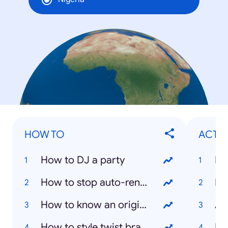
HOW TO
ACTO
How to DJ a party
Bu
How to stop auto-renewal on Glo
He
How to know an original Iphone 5S
Ar
How to style twist braids
De