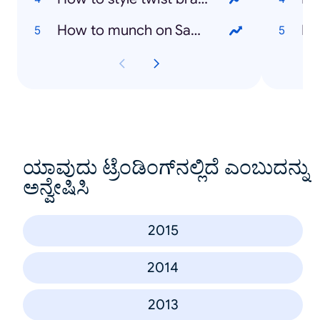
How to munch on Samsung Galaxy S6 Edge
Fa
ಯಾವುದು ಟ್ರೆಂಡಿಂಗ್‌ನಲ್ಲಿದೆ ಎಂಬುದನ್ನು
ಅನ್ವೇಷಿಸಿ
2015
2014
2013