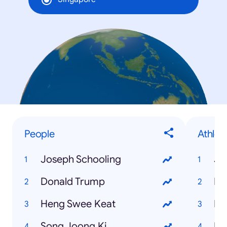
People
Athlet
Joseph Schooling
Jo
Donald Trump
Mi
Heng Swee Keat
Le
Song Joong Ki
Mu