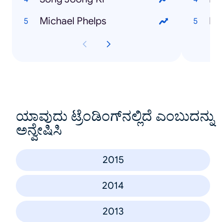
Michael Phelps
De
ಯಾವುದು ಟ್ರೆಂಡಿಂಗ್‌ನಲ್ಲಿದೆ ಎಂಬುದನ್ನು
ಅನ್ವೇಷಿಸಿ
2015
2014
2013