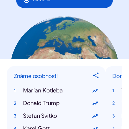
Známe osobnosti
Domáce
Marian Kotleba
Vo
Donald Trump
Vo
Štefan Svitko
Bre
Karel Gott
Br