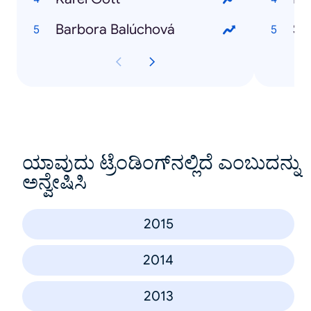
Barbora Balúchová
Štr
ಯಾವುದು ಟ್ರೆಂಡಿಂಗ್‌ನಲ್ಲಿದೆ ಎಂಬುದನ್ನು
ಅನ್ವೇಷಿಸಿ
2015
2014
2013