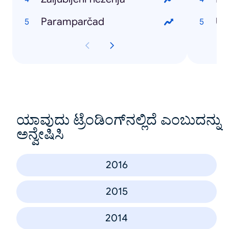
Paramparčad
Ub
ಯಾವುದು ಟ್ರೆಂಡಿಂಗ್‌ನಲ್ಲಿದೆ ಎಂಬುದನ್ನು
ಅನ್ವೇಷಿಸಿ
2016
2015
2014