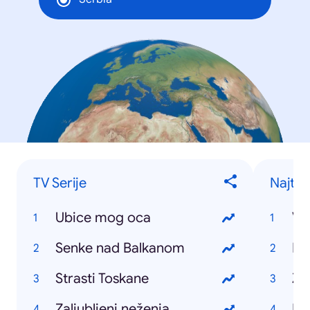
TV Serije
Najtra
Ubice mog oca
Vr
Senke nad Balkanom
Eu
Strasti Toskane
Za
Zaljubljeni neženja
Pi