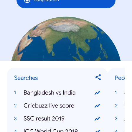
Searches
Peopl
Bangladesh vs India
Sh
Cricbuzz live score
Mo
SSC result 2019
Af
ICC World Cup 2019
Sa