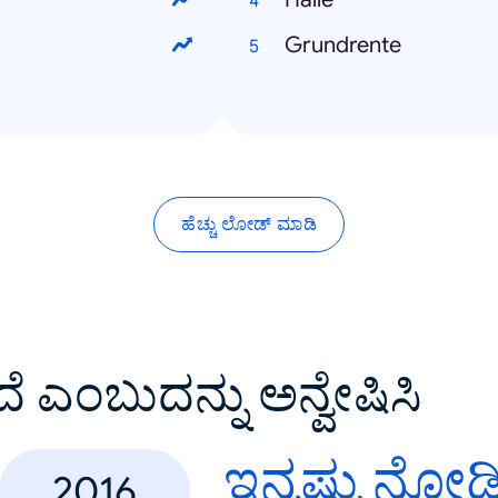
Grundrente
ಹೆಚ್ಚು ಲೋಡ್ ಮಾಡಿ
ದೆ ಎಂಬುದನ್ನು ಅನ್ವೇಷಿಸಿ
ಇನ್ನಷ್ಟು ನೋಡ
2016