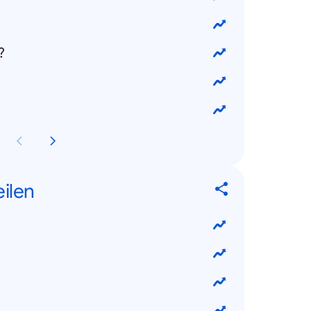
?
eilen