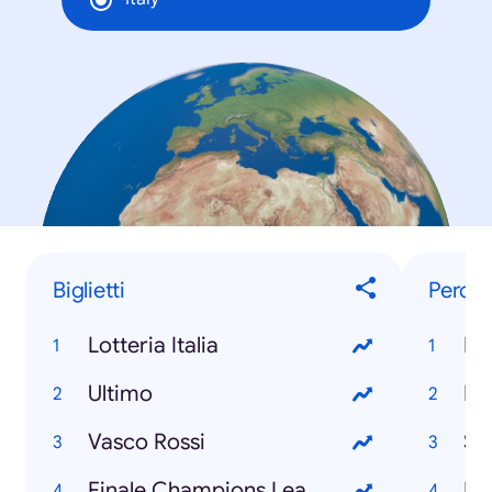
Biglietti
Perch
Lotteria Italia
È 
Ultimo
Ri
Vasco Rossi
Si
Finale Champions League