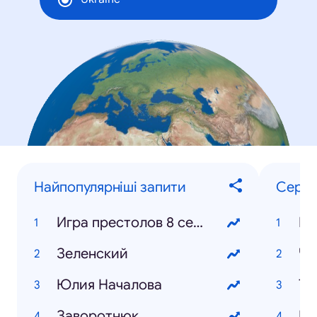
Найпопулярніші запити
Серіа
Игра престолов 8 сезон
Зеленский
Че
Юлия Началова
Та
Заворотнюк
Кр