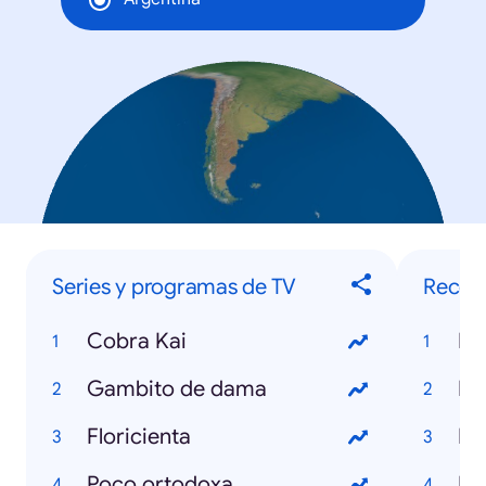
Series y programas de TV
Recet
Cobra Kai
Re
Gambito de dama
Re
Floricienta
Re
Poco ortodoxa
Re