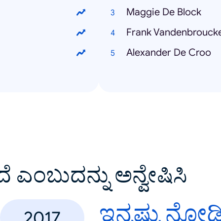
Maggie De Block
Frank Vandenbrouck
Alexander De Croo
ದೆ ಎಂಬುದನ್ನು ಅನ್ವೇಷಿಸಿ
ಇನ್ನಷ್ಟು ನೋಡ
2017