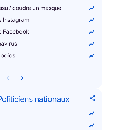
issu / coudre un masque
e Instagram
e Facebook
navirus
 poids
 Politiciens nationaux