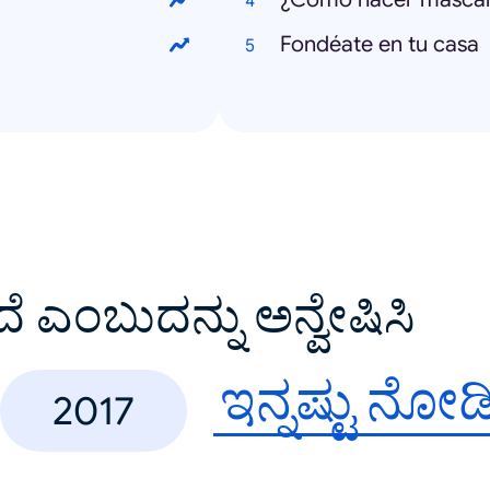
Fondéate en tu casa
ದೆ ಎಂಬುದನ್ನು ಅನ್ವೇಷಿಸಿ
ಇನ್ನಷ್ಟು ನೋಡ
2017