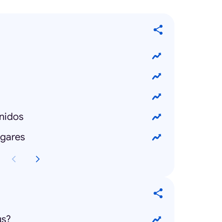
nidos
ogares
us?