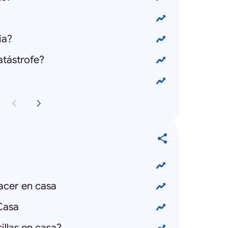
ia?
atástrofe?
acer en casa
Casa
llas en casa?