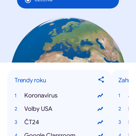
Trendy roku
Zahran
Koronavirus
Jo
Volby USA
Do
ČT24
Bil
Google Classroom
Ka