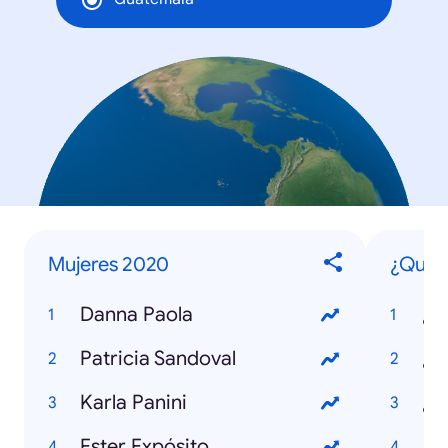
Mujeres 2020
¿Qué e
Danna Paola
¿Q
Patricia Sandoval
Karla Panini
Ester Expósito
¿Q