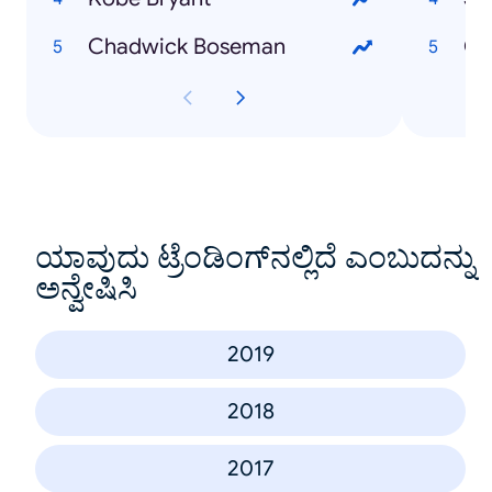
Chadwick Boseman
Od
ಯಾವುದು ಟ್ರೆಂಡಿಂಗ್‌ನಲ್ಲಿದೆ ಎಂಬುದನ್ನು
ಅನ್ವೇಷಿಸಿ
2019
2018
2017