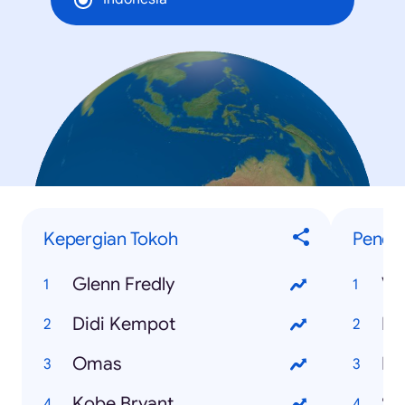
Kepergian Tokoh
Penelu
Glenn Fredly
Vi
Didi Kempot
PS
Omas
Ka
Kobe Bryant
Se