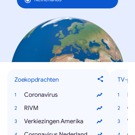
Zoekopdrachten
TV-pr
Coronavirus
Bo
RIVM
Ov
Verkiezingen Amerika
Wi
Coronavirus Nederland
Ch