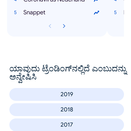
Snappet
Mar
ಯಾವುದು ಟ್ರೆಂಡಿಂಗ್‌ನಲ್ಲಿದೆ ಎಂಬುದನ್ನು
ಅನ್ವೇಷಿಸಿ
2019
2018
2017