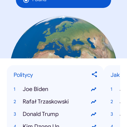
Politycy
Jak zr
Joe Biden
Rafał Trzaskowski
Donald Trump
Ja
Kim Dzong Un