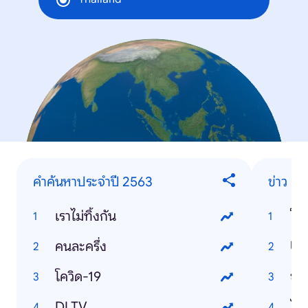
คำค้นหาประจำปี 2563
ข่าว
เราไม่ทิ้งกัน
โคว
คนละครึ่ง
US
โควิด-19
ข่า
DLTV
ไวร