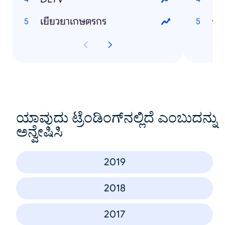
เยียวยาเกษตรกร
กร
ಯಾವುದು ಟ್ರೆಂಡಿಂಗ್‌ನಲ್ಲಿದೆ ಎಂಬುದನ್ನು
ಅನ್ವೇಷಿಸಿ
2019
2018
2017