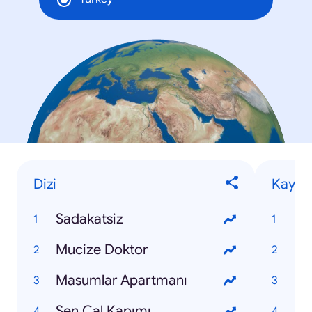
Dizi
Kaybet
Sadakatsiz
Ko
Mucize Doktor
Pı
Masumlar Apartmanı
Nur
Sen Çal Kapımı
Ay