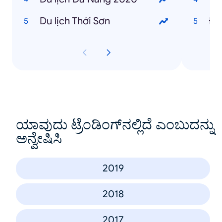
Du lịch Thới Sơn
Đi
ಯಾವುದು ಟ್ರೆಂಡಿಂಗ್‌ನಲ್ಲಿದೆ ಎಂಬುದನ್ನು
ಅನ್ವೇಷಿಸಿ
2019
2018
2017