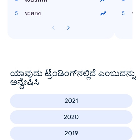
ระยอง
ร้า
ಯಾವುದು ಟ್ರೆಂಡಿಂಗ್‌ನಲ್ಲಿದೆ ಎಂಬುದನ್ನು
ಅನ್ವೇಷಿಸಿ
2021
2020
2019