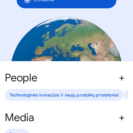
People
Technologinės inovacijos ir naujų produktų pristatymai
Pr
Media