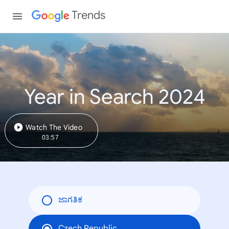
Trends
Year in Search 2024
Watch The Video
03:57
ಜಾಗತಿಕ
Czech Republic