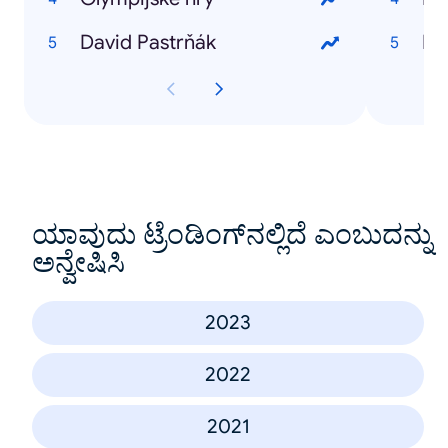
David Pastrňák
Pa
ಯಾವುದು ಟ್ರೆಂಡಿಂಗ್‌ನಲ್ಲಿದೆ ಎಂಬುದನ್ನು
ಅನ್ವೇಷಿಸಿ
2023
2022
2021