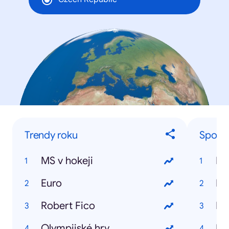
Trendy roku
Sporto
MS v hokeji
Da
Euro
Ra
Robert Fico
Lu
Olympijské hry
Ke