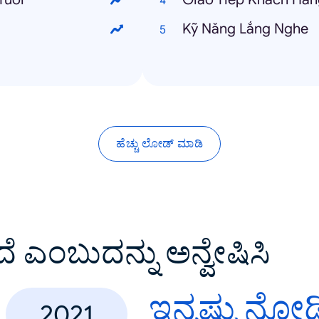
Kỹ Năng Lắng Nghe
ಹೆಚ್ಚು ಲೋಡ್ ಮಾಡಿ
ದೆ ಎಂಬುದನ್ನು ಅನ್ವೇಷಿಸಿ
ಇನ್ನಷ್ಟು ನೋಡ
2021