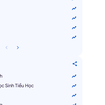
h
c Sinh Tiểu Học
g