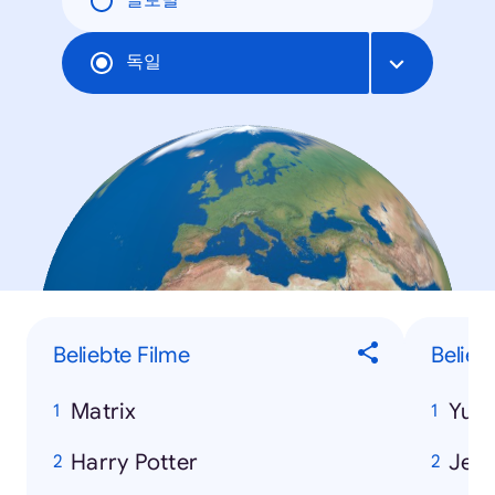
글로벌
독일
Beliebte Filme
Belieb
Matrix
Yu-
Harry Potter
Jea