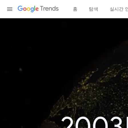
Content
Trends
홈
탐색
실시간 
200