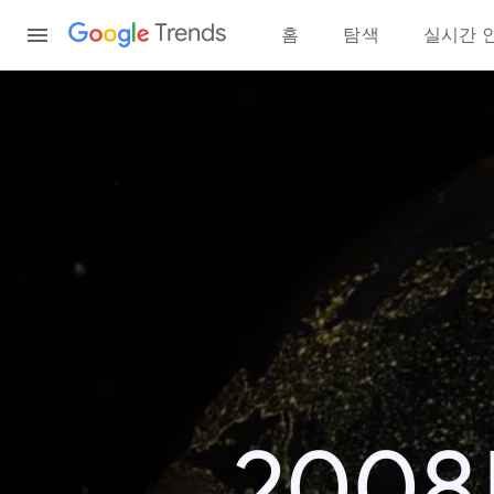
Content
Trends
홈
탐색
실시간 
200