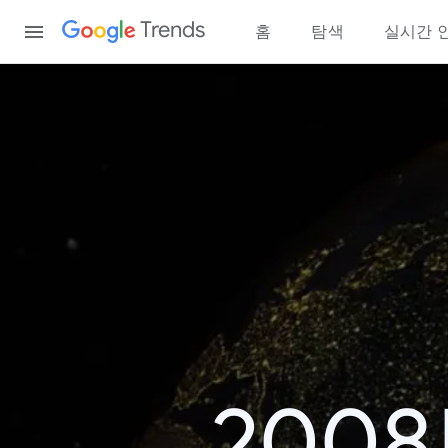
Content
Trends
홈
탐색
실시간 
200