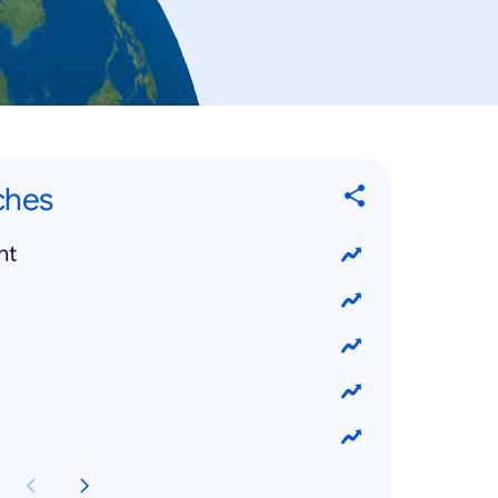
ches
ht