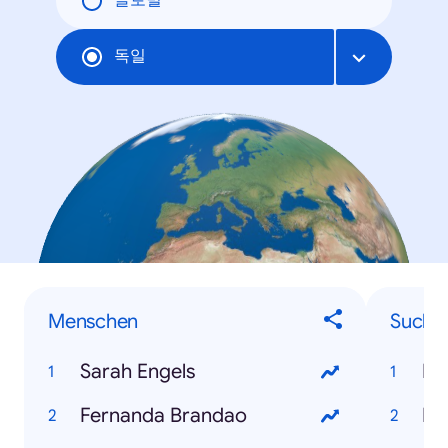
글로벌
독일
Menschen
Sucha
Sarah Engels
Mi
Fernanda Brandao
Eh