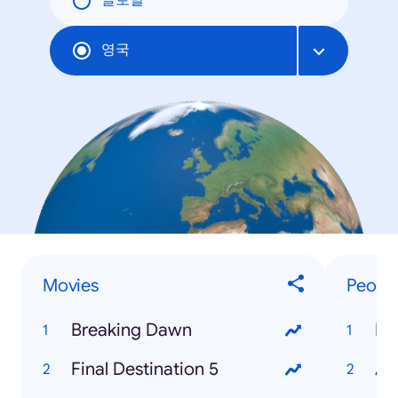
글로벌
영국
Movies
Peopl
Breaking Dawn
Ry
Final Destination 5
Ad