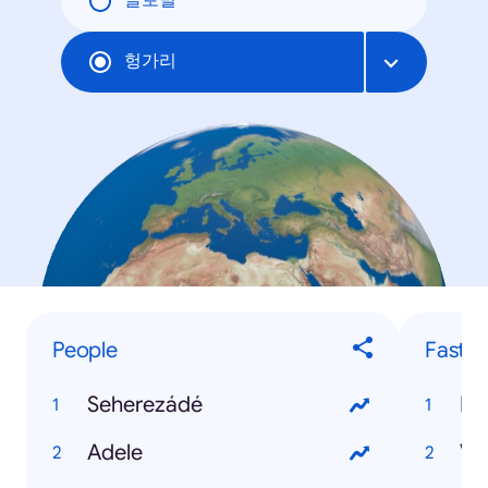
글로벌
헝가리
People
Fastes
Seherezádé
Éd
Adele
Va